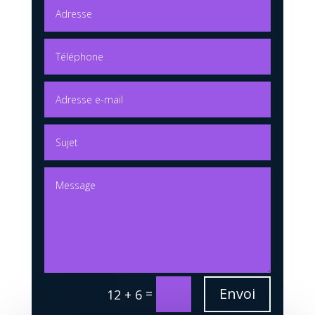
Envoi
=
12 + 6