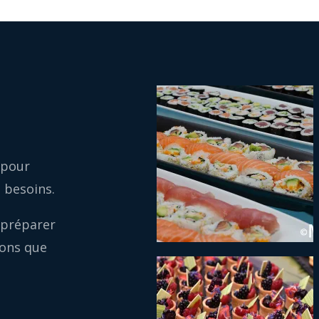
 pour
t besoins.
 préparer
ions que
t